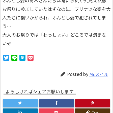
ふんどし姿の高木さんたちは常にお尻が丸見え状態
お祭りに参加していたはずなのに、プリケツな姿を大
人たちに襲いかかられ、ふんどし姿で犯されてしま
う…
大人のお祭りでは「わっしょい」どころでは済まな
いぞ
T
L
H
P
w
i
a
o
i
n
t
c
Posted by
Mr.スイル
t
e
e
k
t
n
e
e
a
t
よろしければシェアお願いします
r
Copy